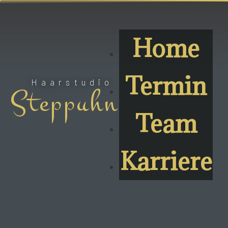
Home
Termin
Haarstudio
Steppuhn
Team
Karriere