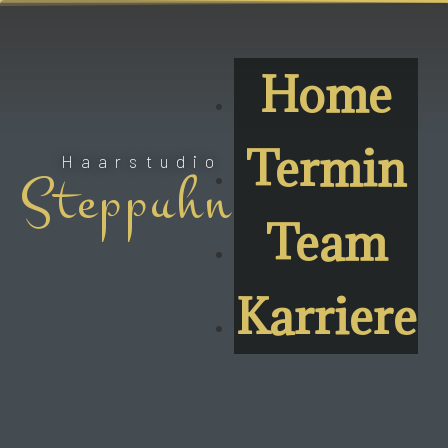
Home
Termin
Haarstudio
Steppuhn
Team
Karriere